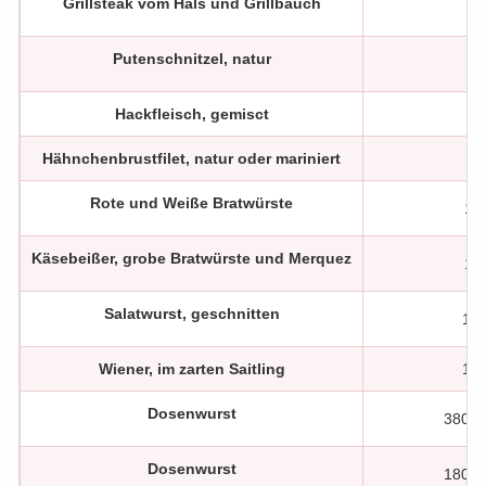
Grillsteak vom Hals und Grillbauch
1 
Putenschnitzel, natur
1 
Hackfleisch, gemisct
1 
Hähnchenbrustfilet, natur oder mariniert
1 
Rote und Weiße Bratwürste
10
Käsebeißer, grobe Bratwürste und Merquez
10
Salatwurst, geschnitten
100
Wiener, im zarten Saitling
100
Dosenwurst
380g 
Dosenwurst
180g 